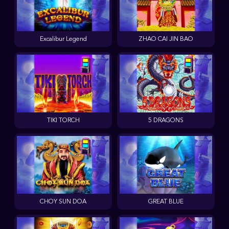
Excalibur Legend
ZHAO CAI JIN BAO
TIKI TORCH
5 DRAGONS
CHOY SUN DOA
GREAT BLUE