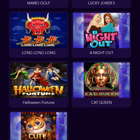
MARIO GOLF
LUCKY JOKER 5
LONG LONG LONG
A NIGHT OUT
Halloween Fortune
CAT QUEEN