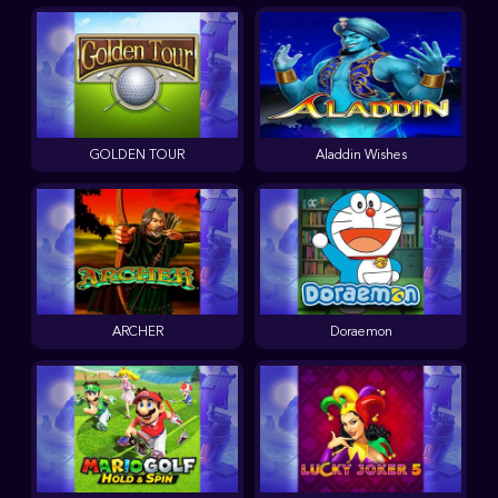
GOLDEN TOUR
Aladdin Wishes
ARCHER
Doraemon