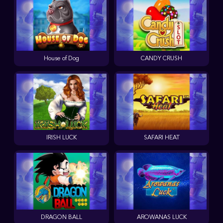
House of Dog
CANDY CRUSH
IRISH LUCK
SAFARI HEAT
DRAGON BALL
AROWANAS LUCK