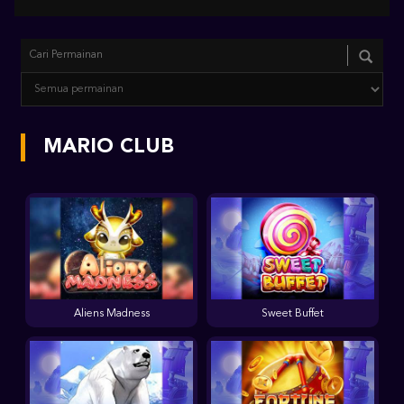
MARIO CLUB
Aliens Madness
Sweet Buffet