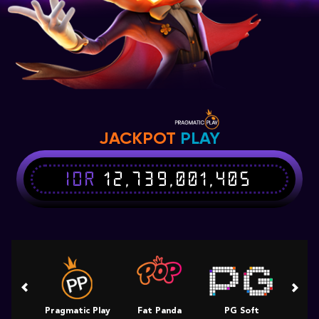
JACKPOT
PLAY
IDR
12,739,001,405
Pragmatic Play
Fat Panda
PG Soft
Slot