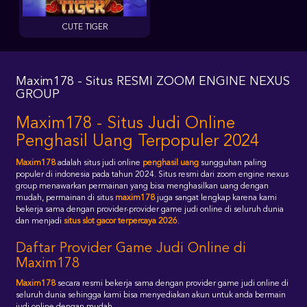
CUTE TIGER
Maxim178 - Situs RESMI ZOOM ENGINE NEXUS
GROUP
Maxim178 - Situs Judi Online
Penghasil Uang Terpopuler 2024
Maxim178
adalah situs judi online
penghasil uang
sungguhan paling
populer di indonesia pada tahun 2024. Situs resmi dari zoom engine nexus
group menawarkan permainan yang bisa menghasilkan uang dengan
mudah, permainan di situs
maxim178
juga sangat lengkap karena kami
bekerja sama dengan provider-provider game judi online di seluruh dunia
dan menjadi
situs slot gacor terpercaya 2026
.
Daftar Provider Game Judi Online di
Maxim178
Maxim178
secara resmi bekerja sama dengan provider game judi online di
seluruh dunia sehingga kami bisa menyediakan akun untuk anda bermain
judi online dengan mudah.