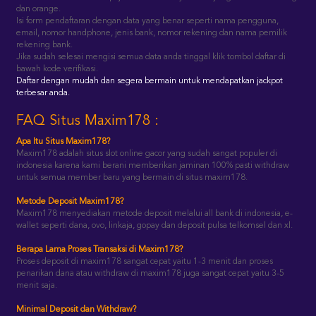
dan orange.
Isi form pendaftaran dengan data yang benar seperti nama pengguna,
email, nomor handphone, jenis bank, nomor rekening dan nama pemilik
rekening bank.
Jika sudah selesai mengisi semua data anda tinggal klik tombol daftar di
bawah kode verifikasi.
Daftar dengan mudah dan segera bermain untuk mendapatkan jackpot
terbesar anda.
FAQ Situs Maxim178 :
Apa Itu Situs Maxim178?
Maxim178 adalah situs slot online gacor yang sudah sangat populer di
indonesia karena kami berani memberikan jaminan 100% pasti withdraw
untuk semua member baru yang bermain di situs maxim178.
Metode Deposit Maxim178?
Maxim178 menyediakan metode deposit melalui all bank di indonesia, e-
wallet seperti dana, ovo, linkaja, gopay dan deposit pulsa telkomsel dan xl.
Berapa Lama Proses Transaksi di Maxim178?
Proses deposit di maxim178 sangat cepat yaitu 1-3 menit dan proses
penarikan dana atau withdraw di maxim178 juga sangat cepat yaitu 3-5
menit saja.
Minimal Deposit dan Withdraw?