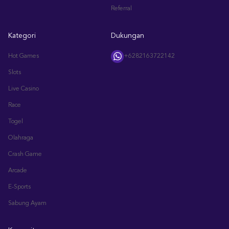
Referral
Kategori
Dukungan
Hot Games
+6282163722142
Slots
Live Casino
Race
Togel
Olahraga
Crash Game
Arcade
E-Sports
Sabung Ayam