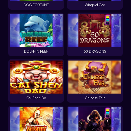
DOG FORTUNE
Wings of God
DOLPHIN REEF
50 DRAGONS
Cai Shen Do
Chinese Fair