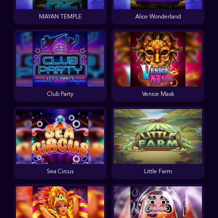
MAYAN TEMPLE
Alice Wonderland
Club Party
Venice Mask
Sea Circus
Little Farm