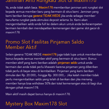
Jaminan Anti Rungkad Slot di Maxim178
Ya, anda tidak salah baca.
Maxim178
memberikan jaminan anti rungkat slot
kepada semua member baru yang bermain di situs kami. Jaminan yang
kami berikan berupa
garansi TIDAK WEDE
jika anda sebagai member
baru/lama rungkat pada akmulasi deposit selama 3x. Kami akan
mengembalikan saldo anda full ke dalam akun untuk anda berkesempatan
bermain kembali dan mendapatkan kemenangan dari game slot gacor di
maxim178
Promo Slot Fasilitas Pinjaman Saldo
Member Aktif
Selain garansi TIDAK WEDE
maxim178
juga tidak lupa untuk memberikan
bonus kepada semua member aktif yang bermain di situs kami. Bonus
member aktif yang kami berikan adalah
pinjaman saldo
untuk anda
bermain dan anda tidak perlu khawatir karena pinjaman yang diberikan
tidak perlu di bayar atau di kembalikan. Pinjaman yang kami berikan
dimulai dari Rp. 20.000,- hingga Rp. 300.000,-. Jika kalah member tidak
perlu mengembalikan saldo yang telah di berikan dan jika menang
member hanya bisa withdraw 50% dari total kemenangan atau di bagi dua
dengan pihak maxim178.
Main aktif masih dapat bonus hanya di maxim178.
Mystery Box Maxim178 Slot