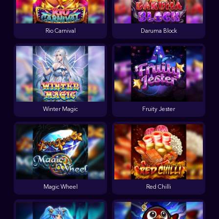
Rio Carnival
Daruma Block
Winter Magic
Fruity Jester
Magic Wheel
Red Chilli