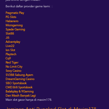
Berikut daftar provider game kami : :
Pragmatic Play
PG Slots
Habanero
Microgaming
Spade Gaming
Slot88
Jili
Advantplay
Live22
Ion Slot
Playtech
Cq9
Red Tiger
No Limit City
Sexy Casino
SV388 Sabung Ayam
DreamGaming Casino
SBO Sportsbook
CMD368 Sportsbook
Balakplay & 9Gaming
Dan Masih Banyak Lagi
Main slot gacor hanya di maxim178.