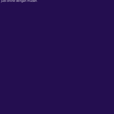
n judi online dengan mudah.