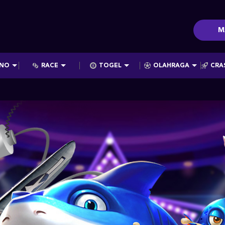
M
INO
RACE
TOGEL
OLAHRAGA
CRA