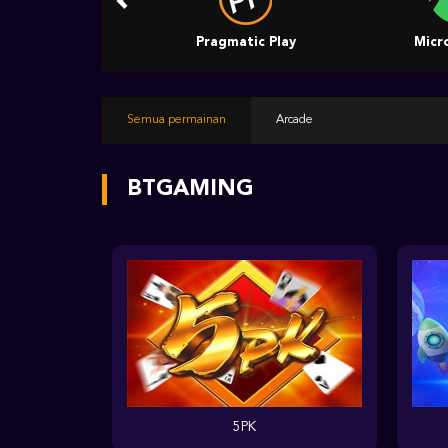
Pragmatic Play
Micr
Semua permainan
Arcade
BTGAMING
5PK