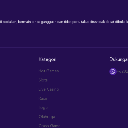
ediakan, bermain tanpa gangguan dan tidak perlu takut situs tidak dapat dibuka k
Kategori
Dukunga
Hot Games
+6282
Slots
Live Casino
Race
Togel
Olahraga
Crash Game