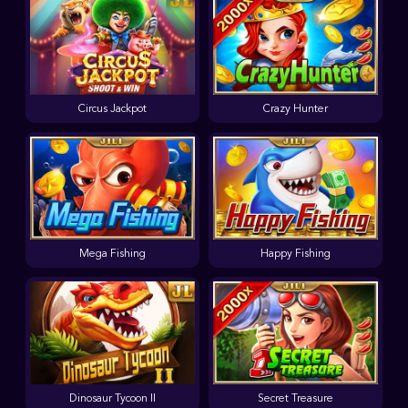
Circus Jackpot
Crazy Hunter
Mega Fishing
Happy Fishing
Dinosaur Tycoon II
Secret Treasure