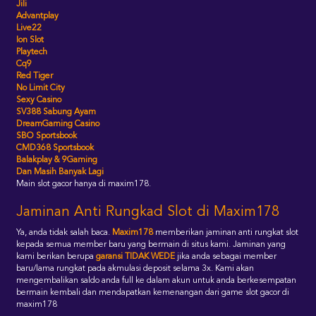
Jili
Advantplay
Live22
Ion Slot
Playtech
Cq9
Red Tiger
No Limit City
Sexy Casino
SV388 Sabung Ayam
DreamGaming Casino
SBO Sportsbook
CMD368 Sportsbook
Balakplay & 9Gaming
Dan Masih Banyak Lagi
Main slot gacor hanya di maxim178.
Jaminan Anti Rungkad Slot di Maxim178
Ya, anda tidak salah baca.
Maxim178
memberikan jaminan anti rungkat slot
kepada semua member baru yang bermain di situs kami. Jaminan yang
kami berikan berupa
garansi TIDAK WEDE
jika anda sebagai member
baru/lama rungkat pada akmulasi deposit selama 3x. Kami akan
mengembalikan saldo anda full ke dalam akun untuk anda berkesempatan
bermain kembali dan mendapatkan kemenangan dari game slot gacor di
maxim178