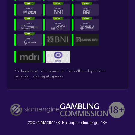
* Selama bank maintenance dan bank offline deposit dan
penarikan tidak dapat diproses
©2026 MAXIM178. Hak cipta dilindungi | 18+