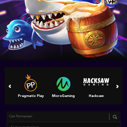
Pragmatic Play
MicroGaming
Hacksaw
King