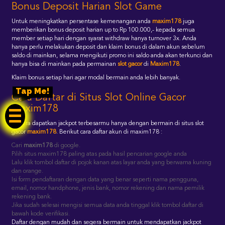
Bonus Deposit Harian Slot Game
Untuk meningkatkan persentase kemenangan anda
maxim178
juga
memberikan bonus deposit harian up to Rp 100.000,- kepada semua
member setiap hari dengan syarat withdraw hanya turnover 3x. Anda
hanya perlu melakukan deposit dan klaim bonus di dalam akun sebelum
saldo di mainkan, selama mengikuti promo ini saldo anda akan terkunci dan
hanya bisa di mainkan pada permainan
slot gacor
di
Maxim178
.
Klaim bonus setiap hari agar modal bermain anda lebih banyak.
Tap Me!
Cara Daftar di Situs Slot Online Gacor
Maxim178
Segera dapatkan jackpot terbesarmu hanya dengan bermain di situs slot
gacor
maxim178
. Berikut cara daftar akun di maxim178 :
Cari
maxim178
di google.
Pilih situs maxim178 paling atas pada hasil pencarian google anda
Lalu klik tombol daftar di pojok kanan atas layar anda yang berwarna kuning
dan orange.
Isi form pendaftaran dengan data yang benar seperti nama pengguna,
email, nomor handphone, jenis bank, nomor rekening dan nama pemilik
rekening bank.
Jika sudah selesai mengisi semua data anda tinggal klik tombol daftar di
bawah kode verifikasi.
Daftar dengan mudah dan segera bermain untuk mendapatkan jackpot