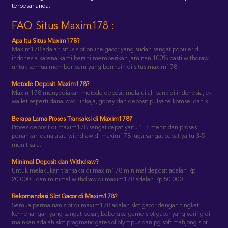
terbesar anda.
FAQ Situs Maxim178 :
Apa Itu Situs Maxim178?
Maxim178 adalah situs slot online gacor yang sudah sangat populer di
indonesia karena kami berani memberikan jaminan 100% pasti withdraw
untuk semua member baru yang bermain di situs maxim178.
Metode Deposit Maxim178?
Maxim178 menyediakan metode deposit melalui all bank di indonesia, e-
wallet seperti dana, ovo, linkaja, gopay dan deposit pulsa telkomsel dan xl.
Berapa Lama Proses Transaksi di Maxim178?
Proses deposit di maxim178 sangat cepat yaitu 1-3 menit dan proses
penarikan dana atau withdraw di maxim178 juga sangat cepat yaitu 3-5
menit saja.
Minimal Deposit dan Withdraw?
Untuk melakukan transaksi di maxim178 minimal deposit adalah Rp
20.000,- dan minimal withdraw di maxim178 adalah Rp 50.000,-.
Rekomendasi Slot Gacor di Maxim178?
Semua permainan slot di maxim178 adalah slot gacor dengan tingkat
kemenangan yang sangat besar, beberapa game slot gacor yang sering di
mainkan adalah slot pragmatic gates of olympus dan pg soft mahjong slot.