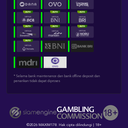
* Selama bank maintenance dan bank offline deposit dan
penarikan tidak dapat diproses
©2026 MAXIM178. Hak cipta dilindungi | 18+