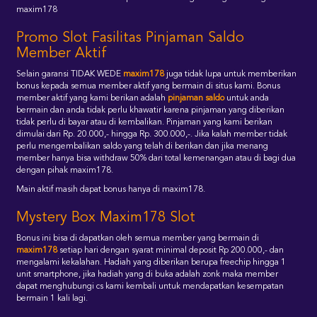
maxim178
Promo Slot Fasilitas Pinjaman Saldo
Member Aktif
Selain garansi TIDAK WEDE
maxim178
juga tidak lupa untuk memberikan
bonus kepada semua member aktif yang bermain di situs kami. Bonus
member aktif yang kami berikan adalah
pinjaman saldo
untuk anda
bermain dan anda tidak perlu khawatir karena pinjaman yang diberikan
tidak perlu di bayar atau di kembalikan. Pinjaman yang kami berikan
dimulai dari Rp. 20.000,- hingga Rp. 300.000,-. Jika kalah member tidak
perlu mengembalikan saldo yang telah di berikan dan jika menang
member hanya bisa withdraw 50% dari total kemenangan atau di bagi dua
dengan pihak maxim178.
Main aktif masih dapat bonus hanya di maxim178.
Mystery Box Maxim178 Slot
Bonus ini bisa di dapatkan oleh semua member yang bermain di
maxim178
setiap hari dengan syarat minimal deposit Rp 200.000,- dan
mengalami kekalahan. Hadiah yang diberikan berupa freechip hingga 1
unit smartphone, jika hadiah yang di buka adalah zonk maka member
dapat menghubungi cs kami kembali untuk mendapatkan kesempatan
bermain 1 kali lagi.