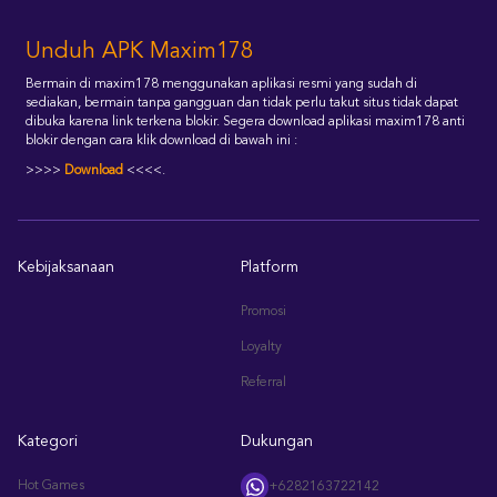
Unduh APK Maxim178
Bermain di maxim178 menggunakan aplikasi resmi yang sudah di
sediakan, bermain tanpa gangguan dan tidak perlu takut situs tidak dapat
dibuka karena link terkena blokir. Segera download aplikasi maxim178 anti
blokir dengan cara klik download di bawah ini :
>>>>
Download
<<<<.
Kebijaksanaan
Platform
Promosi
Loyalty
Referral
Kategori
Dukungan
Hot Games
+6282163722142