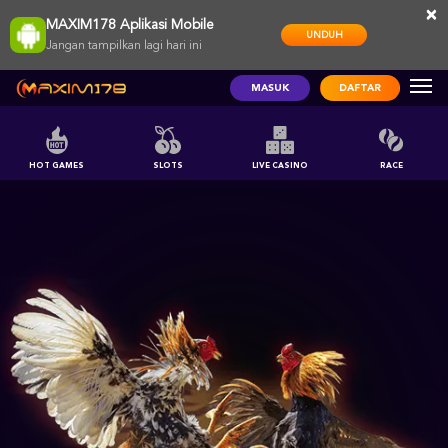
×
MAXIM178 Aplikasi Mobile
UNDUH
Jangan tampilkan lagi hari ini
MASUK
DAFTAR
HOT GAMES
SLOTS
LIVE CASINO
RACE