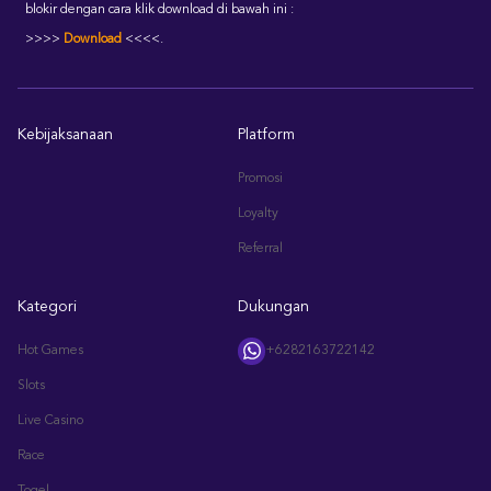
blokir dengan cara klik download di bawah ini :
>>>>
Download
<<<<.
Kebijaksanaan
Platform
Promosi
Loyalty
Referral
Kategori
Dukungan
Hot Games
+6282163722142
Slots
Live Casino
Race
Togel