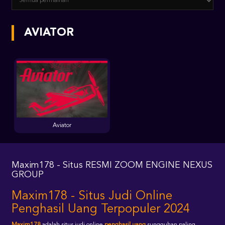
AVIATOR
Aviator
Maxim178 - Situs RESMI ZOOM ENGINE NEXUS
GROUP
Maxim178 - Situs Judi Online
Penghasil Uang Terpopuler 2024
Maxim178
adalah situs judi online
penghasil uang
sungguhan paling