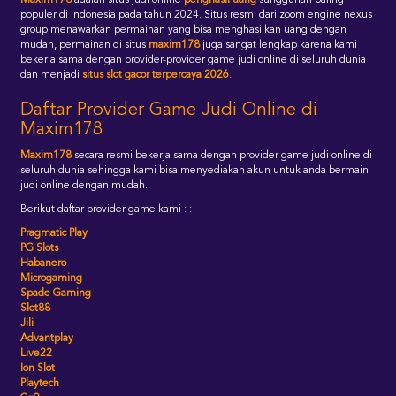
populer di indonesia pada tahun 2024. Situs resmi dari zoom engine nexus
group menawarkan permainan yang bisa menghasilkan uang dengan
mudah, permainan di situs
maxim178
juga sangat lengkap karena kami
bekerja sama dengan provider-provider game judi online di seluruh dunia
dan menjadi
situs slot gacor terpercaya 2026
.
Daftar Provider Game Judi Online di
Maxim178
Maxim178
secara resmi bekerja sama dengan provider game judi online di
seluruh dunia sehingga kami bisa menyediakan akun untuk anda bermain
judi online dengan mudah.
Berikut daftar provider game kami : :
Pragmatic Play
PG Slots
Habanero
Microgaming
Spade Gaming
Slot88
Jili
Advantplay
Live22
Ion Slot
Playtech