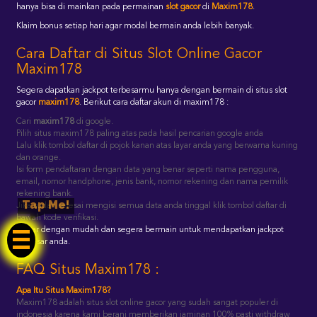
hanya bisa di mainkan pada permainan
slot gacor
di
Maxim178
.
Klaim bonus setiap hari agar modal bermain anda lebih banyak.
Cara Daftar di Situs Slot Online Gacor
Maxim178
Segera dapatkan jackpot terbesarmu hanya dengan bermain di situs slot
gacor
maxim178
. Berikut cara daftar akun di maxim178 :
Cari
maxim178
di google.
Pilih situs maxim178 paling atas pada hasil pencarian google anda
Lalu klik tombol daftar di pojok kanan atas layar anda yang berwarna kuning
dan orange.
Isi form pendaftaran dengan data yang benar seperti nama pengguna,
email, nomor handphone, jenis bank, nomor rekening dan nama pemilik
rekening bank.
Tap Me!
Jika sudah selesai mengisi semua data anda tinggal klik tombol daftar di
bawah kode verifikasi.
Daftar dengan mudah dan segera bermain untuk mendapatkan jackpot
terbesar anda.
FAQ Situs Maxim178 :
Apa Itu Situs Maxim178?
Maxim178 adalah situs slot online gacor yang sudah sangat populer di
indonesia karena kami berani memberikan jaminan 100% pasti withdraw