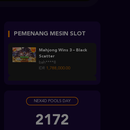
PEMENANG MESIN SLOT
Mahjong Wins 3 – Black
Scatter
bah****8
IDR
1,788,000.00
Starlight Princess™
Epic Ze Zeus
FORTUNE GARUDA 500
1000
za****t
IDR
1,243,090.00
NEX4D POOLS DAY
Wild Ape #3258
2172
nad****9
IDR
729,200.00