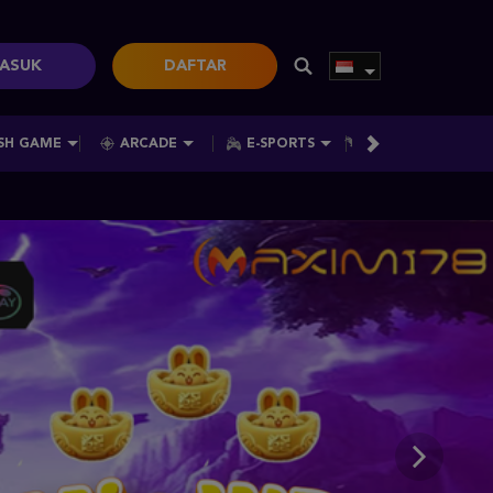
ASUK
DAFTAR
SH GAME
ARCADE
E-SPORTS
SABUNG AYAM