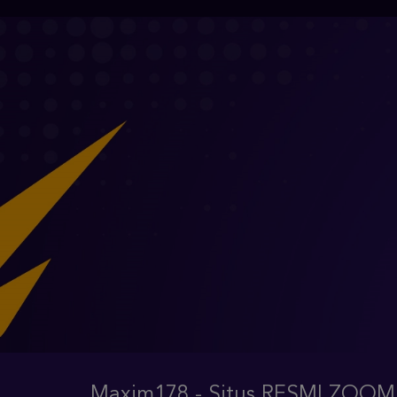
Maxim178 - Situs RESMI ZO