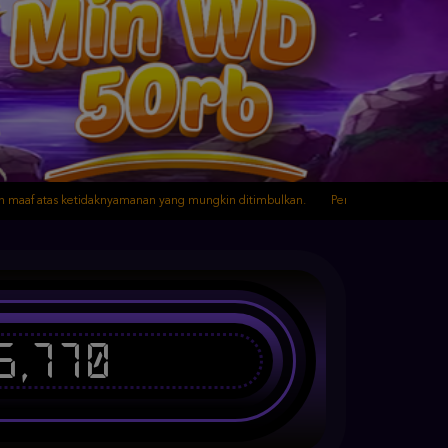
atas ketidaknyamanan yang mungkin ditimbulkan.
Pemeliharaan Terjadwal: Marbl
15,770