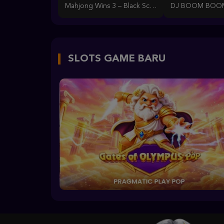
Mahjong Wins 3 – Black Scatter
DJ BOOM BOO
SLOTS GAME BARU