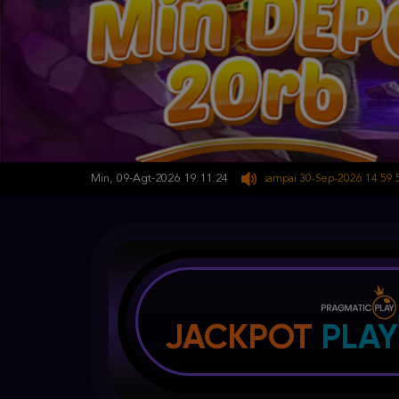
Min, 09-Agt-2026 19.11.24
Virtual Sports pada 30-Jun-2026 dari 14.59.59 sampai 30-Sep-2026 14.59.59. Selam
JACKPOT
PLAY