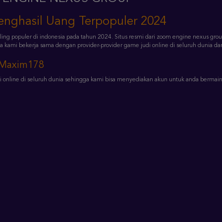
Penghasil Uang Terpopuler 2024
ing populer di indonesia pada tahun 2024. Situs resmi dari zoom engine nexus g
a kami bekerja sama dengan provider-provider game judi online di seluruh dunia d
i Maxim178
i online di seluruh dunia sehingga kami bisa menyediakan akun untuk anda bermai