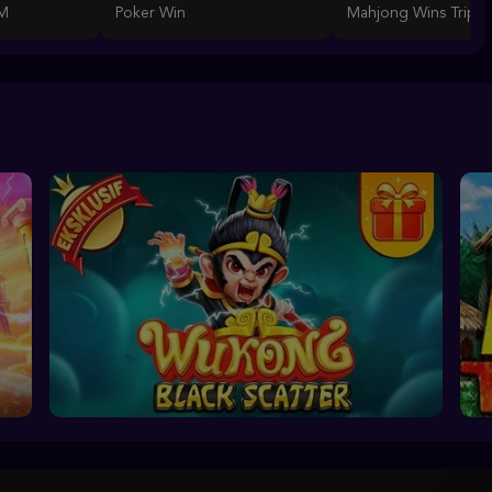
M
Poker Win
Mahjong Wins Triple