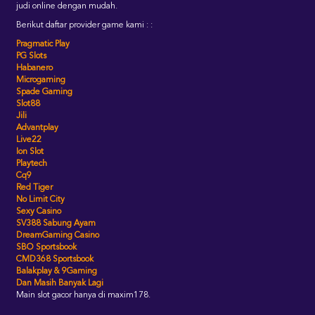
judi online dengan mudah.
Berikut daftar provider game kami : :
Pragmatic Play
PG Slots
Habanero
Microgaming
Spade Gaming
Slot88
Jili
Advantplay
Live22
Ion Slot
Playtech
Cq9
Red Tiger
No Limit City
Sexy Casino
SV388 Sabung Ayam
DreamGaming Casino
SBO Sportsbook
CMD368 Sportsbook
Balakplay & 9Gaming
Dan Masih Banyak Lagi
Main slot gacor hanya di maxim178.