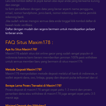
Lalu klik tombol daftar di pojok kanan atas layar anda yang berwarna kuning
dan orange.
Isi form pendaftaran dengan data yang benar seperti nama pengguna,
email, nomor handphone, jenis bank, nomor rekening dan nama pemilik
rekening bank.
Jika sudah selesai mengisi semua data anda tinggal klik tombol daftar di
bawah kode verifikasi.
Daftar dengan mudah dan segera bermain untuk mendapatkan jackpot
terbesar anda.
FAQ Situs Maxim178 :
Apa Itu Situs Maxim178?
Maxim178 adalah situs slot online gacor yang sudah sangat populer di
indonesia karena kami berani memberikan jaminan 100% pasti withdraw
untuk semua member baru yang bermain di situs maxim178.
Metode Deposit Maxim178?
Maxim178 menyediakan metode deposit melalui all bank di indonesia, e-
wallet seperti dana, ovo, linkaja, gopay dan deposit pulsa telkomsel dan xl.
Berapa Lama Proses Transaksi di Maxim178?
Proses deposit di maxim178 sangat cepat yaitu 1-3 menit dan proses
penarikan dana atau withdraw di maxim178 juga sangat cepat yaitu 3-5
menit saja.
Minimal Deposit dan Withdraw?