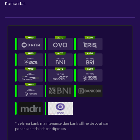
Komunitas
* Selama bank maintenance dan bank offline deposit dan
penarikan tidak dapat diproses