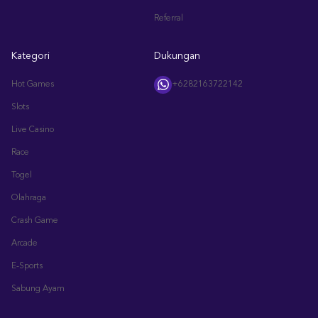
Referral
Kategori
Dukungan
Hot Games
+6282163722142
Slots
Live Casino
Race
Togel
Olahraga
Crash Game
Arcade
E-Sports
Sabung Ayam