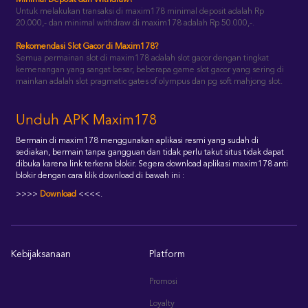
Untuk melakukan transaksi di maxim178 minimal deposit adalah Rp
20.000,- dan minimal withdraw di maxim178 adalah Rp 50.000,-.
Rekomendasi Slot Gacor di Maxim178?
Semua permainan slot di maxim178 adalah slot gacor dengan tingkat
kemenangan yang sangat besar, beberapa game slot gacor yang sering di
mainkan adalah slot pragmatic gates of olympus dan pg soft mahjong slot.
Unduh APK Maxim178
Bermain di maxim178 menggunakan aplikasi resmi yang sudah di
sediakan, bermain tanpa gangguan dan tidak perlu takut situs tidak dapat
dibuka karena link terkena blokir. Segera download aplikasi maxim178 anti
blokir dengan cara klik download di bawah ini :
>>>>
Download
<<<<.
Kebijaksanaan
Platform
Promosi
Loyalty