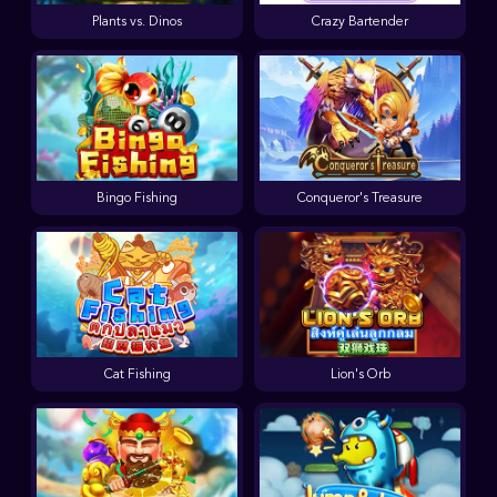
Plants vs. Dinos
Crazy Bartender
Bingo Fishing
Conqueror's Treasure
Cat Fishing
Lion's Orb