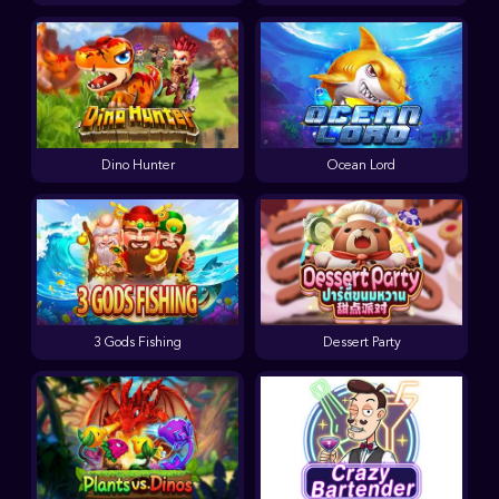
Dino Hunter
Ocean Lord
3 Gods Fishing
Dessert Party