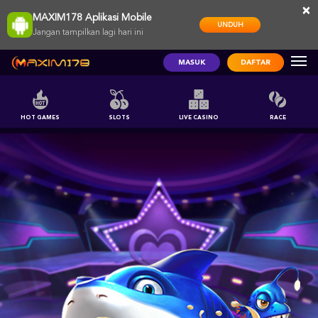
×
MAXIM178 Aplikasi Mobile
UNDUH
Jangan tampilkan lagi hari ini
MASUK
DAFTAR
HOT GAMES
SLOTS
LIVE CASINO
RACE