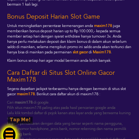
bermain 1 kali lagi.
Bonus Deposit Harian Slot Game
Untuk meningkatkan persentase kemenangan anda
maxim178
juga
memberikan bonus deposit harian up to Rp 100.000,- kepada semua
member setiap hari dengan syarat withdraw hanya turnover 3x. Anda
hanya perlu melakukan deposit dan klaim bonus di dalam akun sebelum
saldo di mainkan, selama mengikuti promo ini saldo anda akan terkunci dan
hanya bisa di mainkan pada permainan
slot gacor
di
Maxim178
.
Klaim bonus setiap hari agar modal bermain anda lebih banyak.
Cara Daftar di Situs Slot Online Gacor
Maxim178
Segera dapatkan jackpot terbesarmu hanya dengan bermain di situs slot
gacor
maxim178
. Berikut cara daftar akun di maxim178 :
Cari
maxim178
di google.
Pilih situs maxim178 paling atas pada hasil pencarian google anda
Lalu klik tombol daftar di pojok kanan atas layar anda yang berwarna kuning
dan orange.
Tap Me!
Isi form pendaftaran dengan data yang benar seperti nama pengguna,
email, nomor handphone, jenis bank, nomor rekening dan nama pemilik
rekening bank.