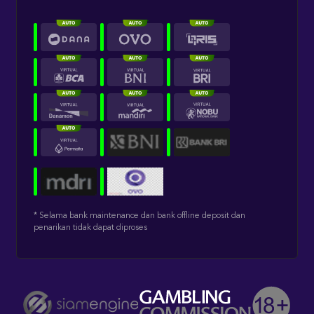
* Selama bank maintenance dan bank offline deposit dan
penarikan tidak dapat diproses