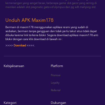
kemenangan yang sangat besar, beberapa game slot gacor yang sering di
mainkan adalah slot pragmatic gates of olympus dan pg soft mahjong slot.
Unduh APK Maxim178
Bermain di maxim178 menggunakan aplikasi resmi yang sudah di
sediakan, bermain tanpa gangguan dan tidak perlu takut situs tidak dapat
dibuka karena link terkena blokir. Segera download aplikasi maxim178 anti
blokir dengan cara klik download di bawah ini :
>>>>
Download
<<<<.
Kebijaksanaan
Platform
Promosi
Loyalty
Referral
Kategori
Dukungan